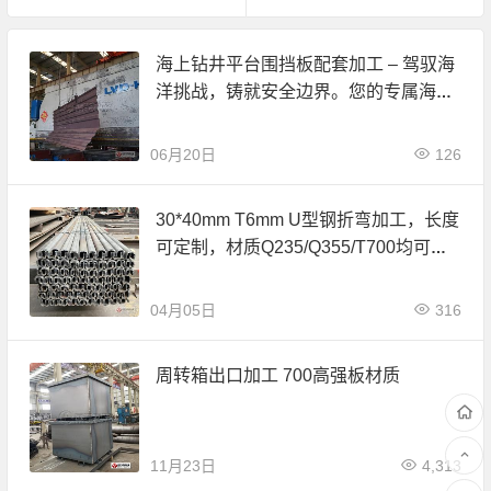
海上钻井平台围挡板配套加工 – 驾驭海
洋挑战，铸就安全边界。您的专属海上
结构件集成伙伴。
06月20日
126
30*40mm T6mm U型钢折弯加工，长度
可定制，材质Q235/Q355/T700均可加
工。
04月05日
316
周转箱出口加工 700高强板材质
11月23日
4,313