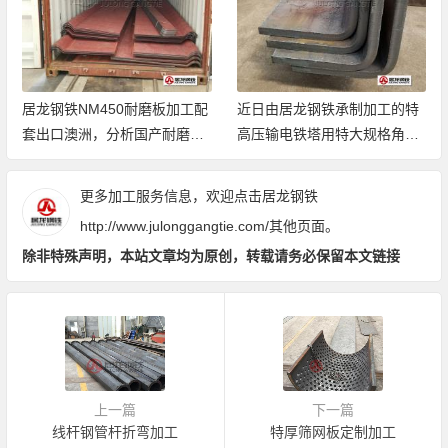
居龙钢铁NM450耐磨板加工配
近日由居龙钢铁承制加工的特
套出口澳洲，分析国产耐磨板
高压输电铁塔用特大规格角钢
性能，与澳洲客户多次对接，
顺利交付相关建设单位
最终确定加工方案，实现批量
更多加工服务信息，欢迎点击居龙钢铁
出口。
http://www.julonggangtie.com/
其他页面。
除非特殊声明，本站文章均为原创，转载请务必保留本文链接
上一篇
下一篇
线杆钢管杆折弯加工
特厚筛网板定制加工