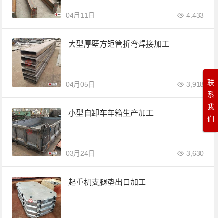
04月11日
4,433
大型厚壁方矩管折弯焊接加工
联
04月05日
3,918
系
我
小型自卸车车箱生产加工
们
03月24日
3,630
起重机支腿垫出口加工