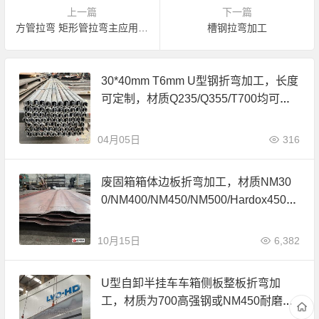
上一篇
下一篇
方管拉弯 矩形管拉弯主应用于各类建筑工程上，居龙钢铁可根据客户需求定制各类型材的拉弯加工。
槽钢拉弯加工
30*40mm T6mm U型钢折弯加工，长度
可定制，材质Q235/Q355/T700均可加
工。
04月05日
316
废固箱箱体边板折弯加工，材质NM30
0/NM400/NM450/NM500/Hardox450耐
磨钢板。
10月15日
6,382
U型自卸半挂车车箱侧板整板折弯加
工，材质为700高强钢或NM450耐磨
钢。