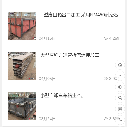
U型废固箱出口加工 采用NM450耐磨板
04月15日
4,259
大型厚壁方矩管折弯焊接加工
04月05日
3,907
小型自卸车车箱生产加工
繁
03月24日
3,625